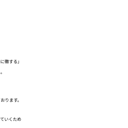
分に徹する」
た。
ております。
えていくため