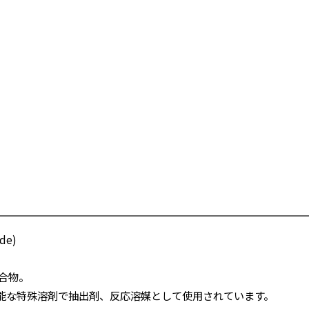
ide
)
化合物。
能な特殊溶剤で抽出剤、反応溶媒として使用されています。