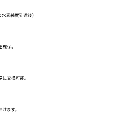
の水素純度到達後）
を確保。
易に交換可能。
だけます。