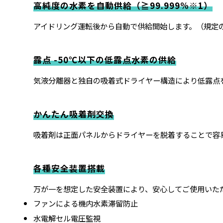
高純度の水素を自動供給（≧99.999%※1）
アイドリング運転後から自動で供給開始します。（規定
露点 -50℃以下の低露点水素の供給
気液分離器と独自の吸着式ドライヤー構造により低露点
かんたん吸着剤交換
吸着剤は正面パネルからドライヤーを脱着することで容
各種安全装置搭載
万が一を想定した安全装置により、安心してご使用いた
ファンによる機内水素滞留防止
水電解セル電圧監視