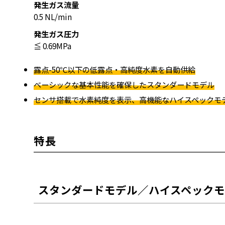
発生ガス流量
0.5 NL/min
発生ガス圧力
≦ 0.69MPa
露点-50℃以下の低露点・高純度水素を自動供給
ベーシックな基本性能を確保したスタンダードモデル
センサ搭載で水素純度を表示、高機能なハイスペックモ
特長
スタンダードモデル／ハイスペックモ