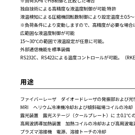
※負荷30%でHB制御と比較した場合
独自技術による高精度な液温度制御が可能 特許
液温検知による圧縮機回転数制御により設定温度±0.5～
※負荷条件により変動しますので、高精度が必要な場合
広範囲な液温度制御が可能
15～30℃の範囲で液温設定が任意に可能。
外部通信機能を標準装備
RS232C、RS422による温度コントロールが可能。（RKE22
用途
ファイバーレーザ ダイオードレーザの発振部および光
MRI ヘリウム冷凍機冷却および傾斜磁場コイルの冷却
露光装置 露光ステージ（クールプレート）に ±0.1℃ 
高周波誘導加熱装置 加熱コイルの冷却および高周波電
プラズマ溶接機 電源、溶接トーチの冷却