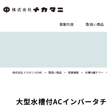
事業内容
取扱い商品
株式会社 ナカタニ HOME
>
取扱い商品
>
産業機器
>
水槽内蔵チラー
大型水槽付ACインバータチラー