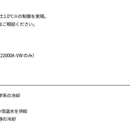
±1.0℃※の制御を実現。
はご相談ください。
000A-VW のみ）
学系の冷却
の恒温水を供給
源の冷却