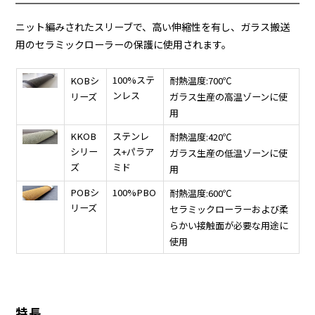
ニット編みされたスリーブで、高い伸縮性を有し、ガラス搬送
用のセラミックローラーの保護に使用されます。
100%ステ
KOBシ
耐熱温度:700℃
ンレス
リーズ
ガラス生産の高温ゾーンに使
用
KKOB
ステンレ
耐熱温度:420℃
シリー
ス+パラア
ガラス生産の低温ゾーンに使
ズ
ミド
用
POBシ
100%PBO
耐熱温度:600℃
リーズ
セラミックローラーおよび柔
らかい接触面が必要な用途に
使用
特長