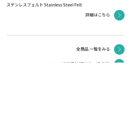
ステンレスフェルト Stainless Steel Felt
詳細はこちら
全商品 一覧をみる
ステンレス繊維素材(混紡糸、短繊維)
自動車ガラス製造向け耐熱緩衝材
ビン・ガラス容器搬送ライン向け耐熱緩衝材
帯電防止製品(テープ・ロープ)
ステンレス繊維ろ材